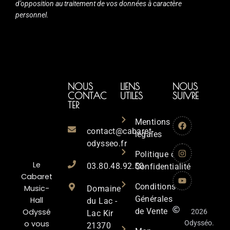
d’opposition au traitement de vos données à caractère
personnel.
NOUS
LIENS
NOUS
CONTAC
UTILES
SUIVRE
TER
Mentions
contact@cabaret-
légales
odysseo.fr
Politique de
Le
03.80.48.92.50
Confidentialité
Cabaret
Conditions
Music-
Domaine
Générales
Hall
du Lac -
de Vente
Odyssé
2026
Lac Kir
o vous
Odysséo.
21370